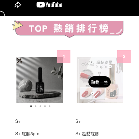
熱銷一空
S+
S+
S+ 底膠5pro
S+ 超黏底膠