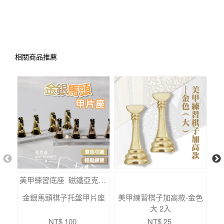
相關商品推薦
美甲練習底座 磁鐵亞克力底座練習架
金銀馬頭棋子托盤甲片座
美甲練習棋子加高款-金色
美
大 2入
NT$ 100
NT$ 25