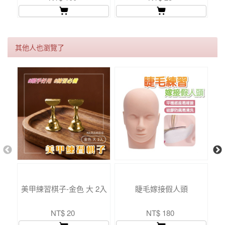
其他人也瀏覽了
凝
美甲練習棋子-金色 大 2入
睫毛嫁接假人頭
S+
NT$ 20
NT$ 180