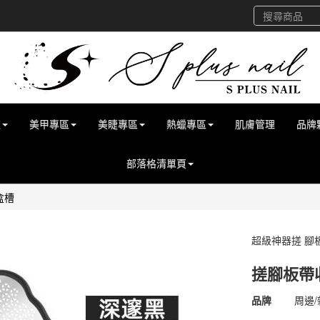
道
美甲專區
美睫專區
熱蠟專區
肌膚管理
品牌
部落格清單頁
盒槽
超級神器搓 腳
搓腳板帶
商品代號
4500
品牌
周邊/
4500