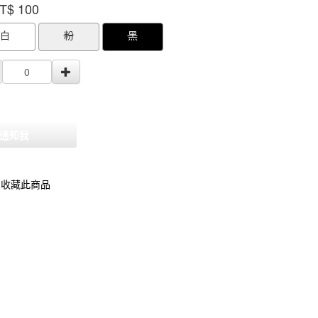
T$
100
000000001326526
GOODS000000000000001327313
GOODS0000000
白
粉
黑
通知我
收藏此商品