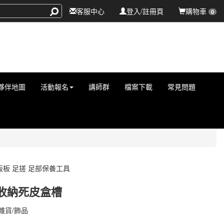
客服中心
登入/註冊頁
購物車
0
夥伴地圖
活動報名
講師群
檔案下載
常見問題
板板 足搓 足部保養工具
收納死皮盒槽
000002177
雜貨/飾品
000002177