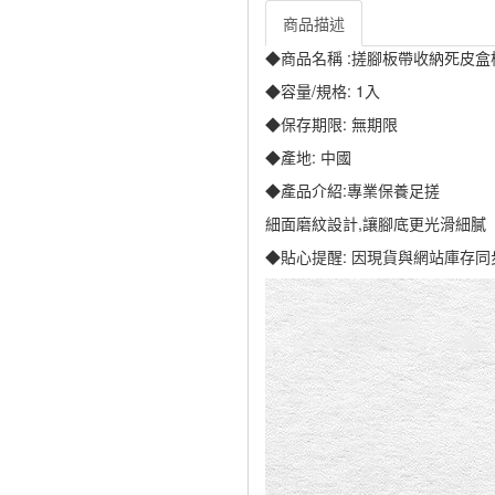
商品描述
◆商品名稱 :搓腳板帶收納死皮盒
◆容量/規格: 1入
◆保存期限: 無期限
◆產地: 中國
◆產品介紹:專業保養足搓
細面磨紋設計,讓腳底更光滑細膩
◆貼心提醒: 因現貨與網站庫存