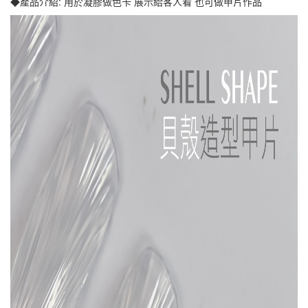
◆產品介紹: 用於凝膠做色卡 展示給客人看 也可做甲片作品