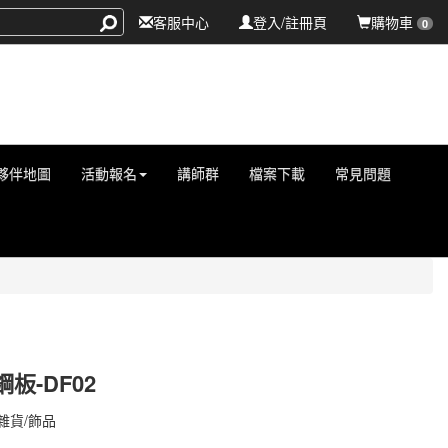
客服中心
登入/註冊頁
購物車
0
夥伴地圖
活動報名
講師群
檔案下載
常見問題
板-DF02
000002686
雜貨/飾品
000002686