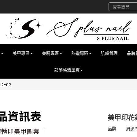
道
美甲專區
美睫專區
熱蠟專區
肌膚管理
品牌
部落格清單頁
DF02
美甲印花鋼
商品代號
4500
品牌
周邊/
4500