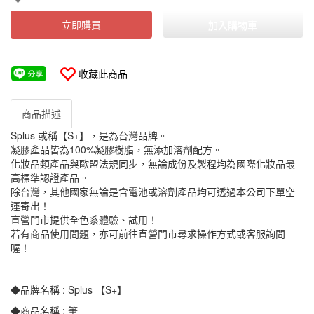
立即購買
加入購物車
收藏此商品
商品描述
Splus 或稱【S+】，是為台灣品牌。
凝膠產品皆為100%凝膠樹脂，無添加溶劑配方。
化妝品類產品與歐盟法規同步，無論成份及製程均為國際化妝品最
高標準認證產品。
除台灣，其他國家無論是含電池或溶劑產品均可透過本公司下單空
運寄出！
直營門市提供全色系體驗、試用！
若有商品使用問題，亦可前往直營門市尋求操作方式或客服詢問
喔！
◆品牌名稱 : Splus 【S+】
◆商品名稱 : 筆