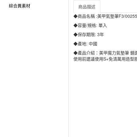
綜合異素材
商品描述
◆商品名稱 :美甲氣墊筆F3/00255/256
◆容量/規格: 單入
◆保存期限: 3年
◆產地: 中國
◆產品介紹：美甲魔力氣墊筆 鏡面
使用前建議使用S+免清萬用造型