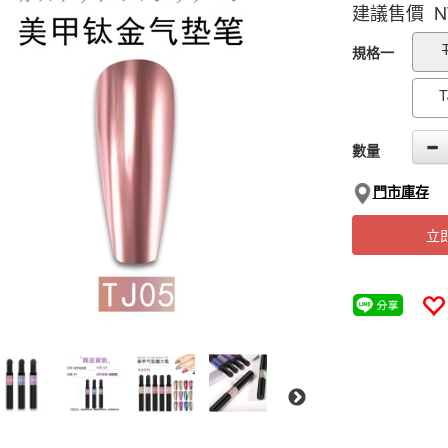
建議售價 N
GOODS000000
規格一
T
數量
門市庫存
立