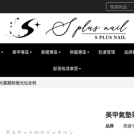
道
美甲專區
美睫專區
熱蠟專區
肌膚管理
品牌
部落格清單頁
極光魔鏡粉極光仙女粉
美甲氣墊
商品代號
4500
品牌
周邊/
4500