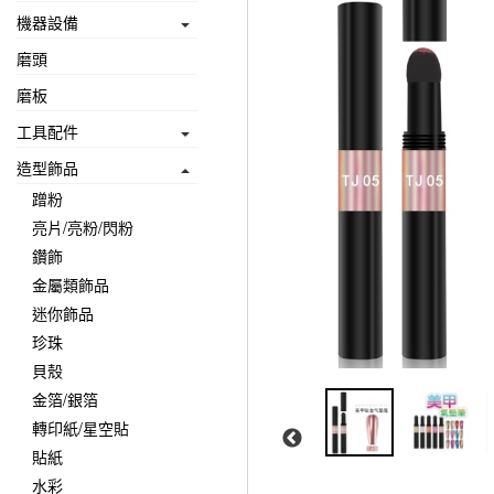
機器設備
磨頭
磨板
工具配件
造型飾品
蹭粉
亮片/亮粉/閃粉
鑽飾
金屬類飾品
迷你飾品
珍珠
貝殼
金箔/銀箔
轉印紙/星空貼
貼紙
水彩