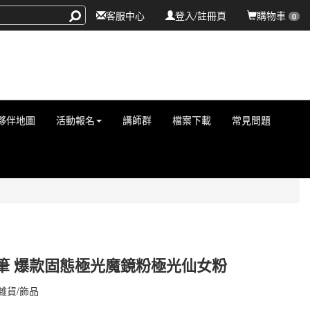
客服中心
登入/註冊頁
購物車
0
夥伴地圖
活動報名
講師群
檔案下載
常見問題
筆 爆款固態極光魔鏡粉極光仙女粉
000000256
雜貨/飾品
000000256