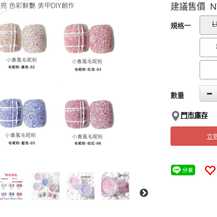
建議售價 N
GOODS000000
L
規格一
數量
門市庫存
立