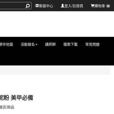
客服中心
登入/註冊頁
購物車
0
夥伴地圖
活動報名
講師群
檔案下載
常見問題
呢粉 美甲必備
000000546
雜貨/飾品
000000546