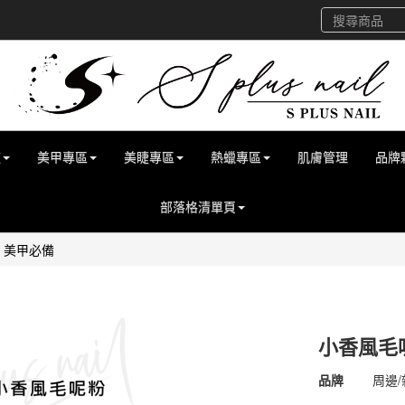
道
美甲專區
美睫專區
熱蠟專區
肌膚管理
品牌
部落格清單頁
 美甲必備
小香風毛
商品代號
4500
品牌
周邊/
4500