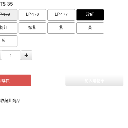
T$
35
000000000005346
GOODS000000000000000005345
GOODS0000000
P-173
LP-176
LP-177
玫紅
粉紅
媚紫
紫
黃
藍
即購買
加入購物車
收藏此商品