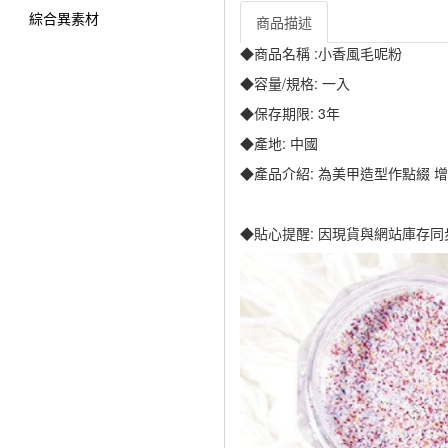
綜合異素材
商品描述
◆商品名稱 :小香風毛呢粉
◆容量/規格: 一入
◆保存期限: 3年
◆產地: 中國
◆產品介紹: 為美甲造型作點綴 
◆貼心提醒: 因現貨與網站庫存