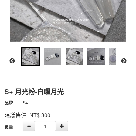
S+ 月光粉-白曜月光
商品代號
4711075577552
品牌
S+
4711075577552
建議售價 NT$
300
GOODS000000000000002571107
數量