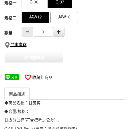
C.06
C.07
規格一
JAW12
JAW10
規格二
數量
門市庫存
貨到通知我
收藏此商品
商品描述
◆商品名稱：甘皮剪
◆容量/規格：
甘皮剪口徑(符合標準之公差) ：
C.06-10/3.5mm (單叉：適合熟練操作者)