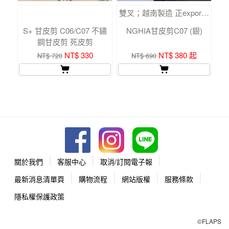
雙叉；越南製造 正export。
S+ 甘皮剪 C06/C07 不鏽
NGHIA甘皮剪C07 (銀)
S
鋼甘皮剪 死皮剪
NT$ 330
NT$ 380 起
NT$ 720
NT$ 690
關於我們
客服中心
取消/訂閱電子報
最新消息清單頁
購物流程
網站版權
服務條款
隱私權保護政策
©FLAPS