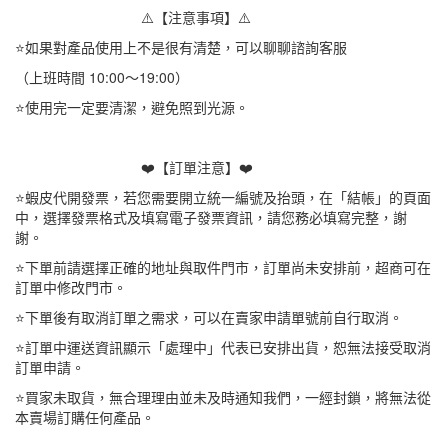
⚠️【注意事項】⚠️
⭐如果對產品使用上不是很有清楚，可以聊聊諮詢客服
（上班時間 10:00～19:00）
⭐使用完一定要清潔，避免照到光源。
❤️【訂單注意】❤️
⭐蝦皮代開發票，若您需要開立統一編號及抬頭，在「結帳」的頁面
中，選擇發票格式及填寫電子發票資訊，請您務必填寫完整，謝
謝。
⭐下單前請選擇正確的地址與取件門市，訂單尚未安排前，超商可在
訂單中修改門市。
⭐下單後有取消訂單之需求，可以在賣家申請單號前自行取消。
⭐訂單中運送資訊顯示「處理中」代表已安排出貨，恕無法接受取消
訂單申請。
⭐買家未取貨，無合理理由並未及時通知我們，一經封鎖，將無法從
本賣場訂購任何產品。