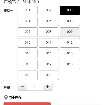
建議售價 NT$
195
GOODS000000000000002072363
GOODS00000000000000207304
001
002
003
規格一
004
005
006
007
008
009
010
011
012
013
014
015
016
017
018
019
020
數量
門市庫存