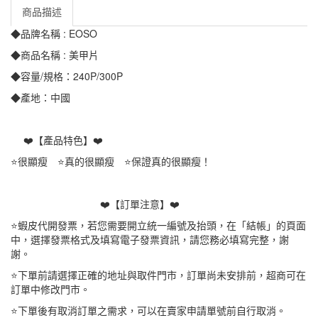
商品描述
◆品牌名稱 : EOSO
◆商品名稱 : 美甲片
◆容量/規格：240P/300P
◆產地：中國
❤️【產品特色】❤️
⭐很顯瘦 ⭐真的很顯瘦 ⭐保證真的很顯瘦！
❤️【訂單注意】❤️
⭐蝦皮代開發票，若您需要開立統一編號及抬頭，在「結帳」的頁面
中，選擇發票格式及填寫電子發票資訊，請您務必填寫完整，謝
謝。
⭐下單前請選擇正確的地址與取件門市，訂單尚未安排前，超商可在
訂單中修改門市。
⭐下單後有取消訂單之需求，可以在賣家申請單號前自行取消。