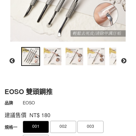
EOSO 雙頭鋼推
商品代號
4711075573066
品牌
EOSO
4711075573066
建議售價 NT$
180
GOODS000000000000001875582
GOODS00000000000000187666
001
002
003
規格一