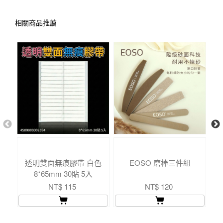
相關商品推薦
透明雙面無痕膠帶 白色
EOSO 磨棒三件組
8*65mm 30貼 5入
NT$ 115
NT$ 120