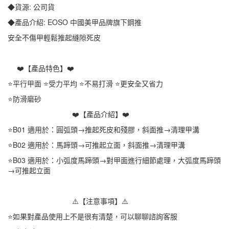
◆貨源: 公司貨
◆產品介紹: EOSO 中國美甲品牌旗下鋼推
安全不傷甲輕鬆推起縫隙死皮
❤️【產品特色】❤️
⭐平行甲面 ⭐受力平均 ⭐不易打滑 ⭐更安全又省力
⭐防滑磨砂
❤️【產品介紹】❤️
⭐B01 適用於：圓弧頭→推起死皮和殘膠，斜面推→清理甲溝
⭐B02 適用於：馬蹄頭→可推起立面，斜面推→清理甲溝
⭐B03 適用於：小弧度馬蹄頭→對甲面進行細節處理，大弧度馬蹄頭
→可推起立面
⚠️【注意事項】⚠️
⭐如果對產品使用上不是很有清楚，可以聊聊諮詢客服