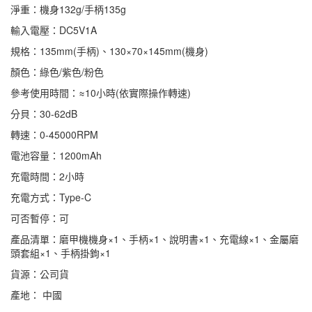
淨重：機身132g/手柄135g
輸入電壓：DC5V1A
規格：135mm(手柄)、130×70×145mm(機身)
顏色：綠色/紫色/粉色
參考使用時間：≈10小時(依實際操作轉速)
分貝：30-62dB
轉速：0-45000RPM
電池容量：1200mAh
充電時間：2小時
充電方式：Type-C
可否暫停：可
產品清單：磨甲機機身×1、手柄×1、說明書×1、充電線×1、金屬磨
頭套組×1、手柄掛鉤×1
貨源：公司貨
產地： 中國