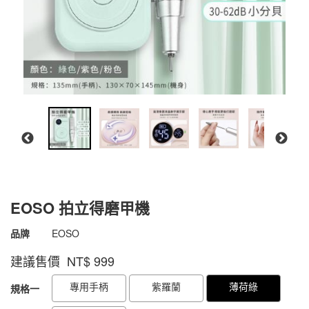
EOSO 拍立得磨甲機
商品代號
4711075572342
品牌
EOSO
4711075572342
建議售價 NT$
999
GOODS000000000000001872714
GOODS00000000000000187342
專用手柄
紫羅蘭
薄荷綠
規格一