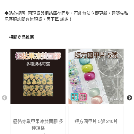
◆貼心提醒: 因現貨與網站庫存同步，可能無法立即更新，建議先私
訊客服詢問有無現貨，再下單 謝謝！
相關商品推薦
極黏穿戴甲果凍雙面膠 多
短方圓甲片 5號 240片
高
種規格