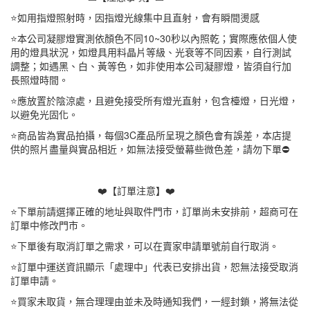
⭐如用指燈照射時，因指燈光線集中且直射，會有瞬間燙感
⭐本公司凝膠燈實測依顏色不同10~30秒以內照乾；實際應依個人使
用的燈具狀況，如燈具用料晶片等級、光衰等不同因素，自行測試
調整；如遇黑、白、黃等色，如非使用本公司凝膠燈，皆須自行加
長照燈時間。
⭐應放置於陰涼處，且避免接受所有燈光直射，包含檯燈，日光燈，
以避免光固化。
⭐商品皆為實品拍攝，每個3C產品所呈現之顏色會有誤差，本店提
供的照片盡量與實品相近，如無法接受螢幕些微色差，請勿下單⛔️
❤️【訂單注意】❤️
⭐下單前請選擇正確的地址與取件門市，訂單尚未安排前，超商可在
訂單中修改門市。
⭐下單後有取消訂單之需求，可以在賣家申請單號前自行取消。
⭐訂單中運送資訊顯示「處理中」代表已安排出貨，恕無法接受取消
訂單申請。
⭐買家未取貨，無合理理由並未及時通知我們，一經封鎖，將無法從