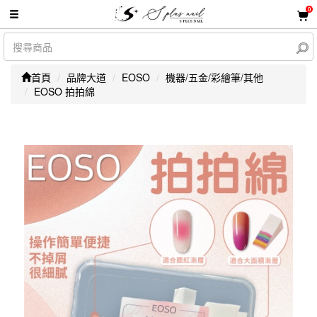
0
首頁
品牌大道
EOSO
機器/五金/彩繪筆/其他
EOSO 拍拍綿