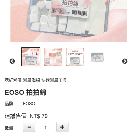
腮紅漸層 漸層海綿 快速漸層工具
EOSO 拍拍綿
商品代號
4711075576494
品牌
EOSO
4711075576494
建議售價 NT$
79
GOODS000000000000002178326
數量