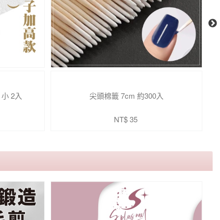
小 2入
尖頭棉籤 7cm 約300入
原
NT$ 35