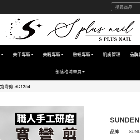
道
美甲專區
美睫專區
熱蠟專區
肌膚管理
品牌
部落格清單頁
寬彎剪 SD1254
SUNDE
商品代號
4712
品牌
SUN
4712