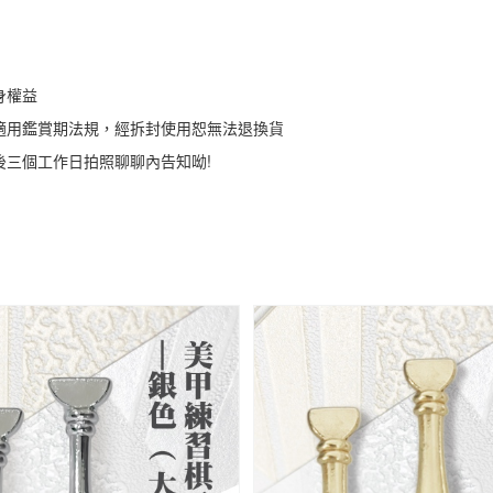
身權益
適用鑑賞期法規，經拆封使用恕無法退換貨
後三個工作日拍照聊聊內告知呦!