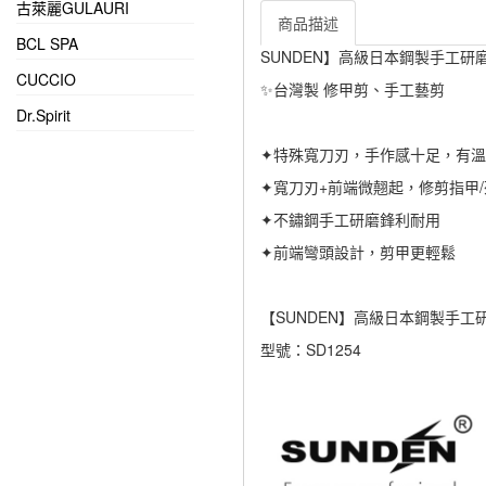
古萊麗GULAURI
商品描述
BCL SPA
SUNDEN】高級日本鋼製手工研
CUCCIO
✨台灣製 修甲剪、手工藝剪
Dr.Spirit
✦特殊寬刀刃，手作感十足，有
✦寬刀刃+前端微翹起，修剪指甲/
✦不鏽鋼手工研磨鋒利耐用
✦前端彎頭設計，剪甲更輕鬆
【SUNDEN】高級日本鋼製手工
型號：SD1254