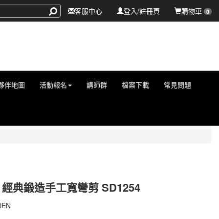
客服中心
登入/註冊頁
購物車
0
夥伴地圖
活動報名
講師群
檔案下載
常見問題
N 經典鍛造手工寬彎剪 SD1254
495800336
DEN
495800336