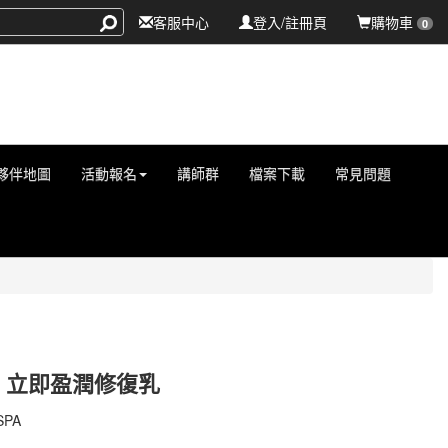
客服中心
登入/註冊頁
購物車
0
夥伴地圖
活動報名
講師群
檔案下載
常見問題
PA 立即盈潤修復乳
08593018
SPA
08593018