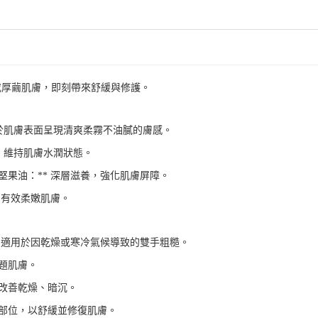
或厚繭肌膚，即刻帶來舒緩與修護。
並於肌膚表面呈現清爽柔霧不油膩的膚感。
，維持肌膚水潤狀態。
堅果油：
深層滋養，強化肌膚屏障。
**
，有效柔嫩肌膚。
；適用於因乾燥或寒冷氣候導致的雙手粗糙。
題肌膚。
改善乾燥、暗沉。
部位，以舒緩並修復肌膚。