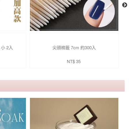
小 2入
尖頭棉籤 7cm 約300入
原
NT$ 35