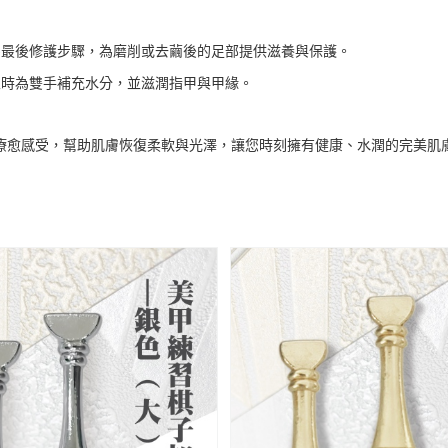
為最後修護步驟，為磨削或去繭後的足部提供滋養與保護。
束時為雙手補充水分，並滋潤指甲與甲緣。
療愈感受，幫助肌膚恢復柔軟與光澤，讓您時刻擁有健康、水潤的完美肌