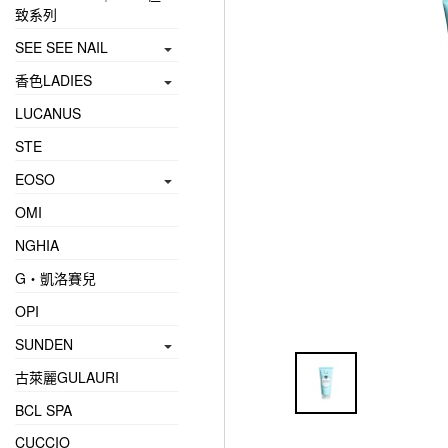
致系列
SEE SEE NAIL
香色LADIES
LUCANUS
STE
EOSO
OMI
NGHIA
G‧凱洛賽兒
OPI
SUNDEN
古萊麗GULAURI
BCL SPA
CUCCIO