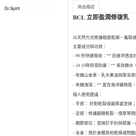
商品描述
Dr.Spirit
立即盈潤修復乳
BCL
以天然方式修護極度乾燥、龜裂
主要成分與功效：
秒快速吸收：
迅速滲透 
- 90
**
小時保濕防護：
長效鎖水
- 24
**
有機山金車、乳木果油與摩洛哥
-
有機海藻：
富含海洋礦物質
-
**
個人使用建議：
手部： 針對乾裂或繭厚處塗抹
-
足部：修護腳跟乾裂、增厚等問
-
關節部位：塗抹於手肘與膝蓋，
-
全身：用於身體其他乾燥或問題
-