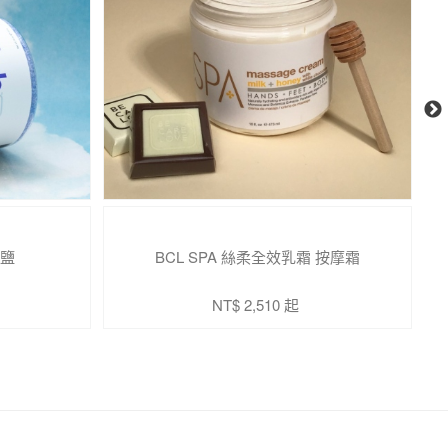
海鹽
BCL SPA 絲柔全效乳霜 按摩霜
S
NT$ 2,510 起