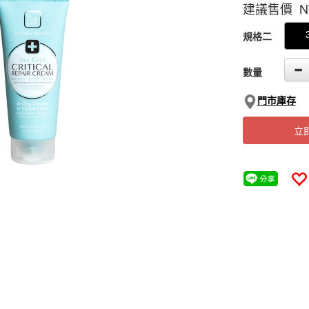
建議售價 N
GOODS000000
規格二
數量
門市庫存
立