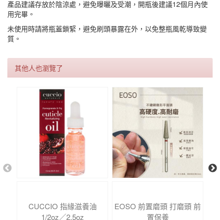
產品建議存放於陰涼處，避免曝曬及受潮，開瓶後建議12個月內使
用完畢。
未使用時請將瓶蓋鎖緊，避免刷頭暴露在外，以免整瓶風乾導致變
質。
其他人也瀏覽了
CUCCIO 指緣滋養油
EOSO 前置磨頭 打磨頭 前
Y
1/2oz／2.5oz
置保養