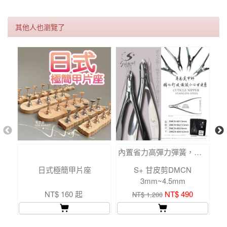
其他人也瀏覽了
內置省力高彈力彈簧，使用更加輕鬆。
日式極簡甲片座
S+ 甘皮剪DMCN
美
3mm~4.5mm
NT$ 160 起
NT$ 490
NT$ 1,200