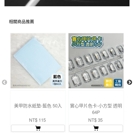
相關商品推薦
美甲防水紙墊-藍色 50入
實心甲片色卡-小方型 透明
實
64P
NT$ 115
NT$ 35