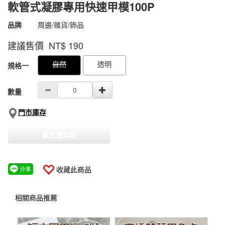
軟管式凝膠專用快速甲模100P
商品代號
4500000001219
品牌
周邊/雜貨/飾品
4500000001219
建議售價 NT$
190
GOODS000000000000000152135
GOODS00000000000000100864
自然
透明
規格一
數量
門市庫存
貨到通知我
收藏此商品
相關商品推薦