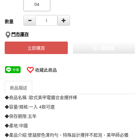
04
數量
門市庫存
立即購買
加入購物車
收藏此商品
商品描述
◆商品名稱 :歐式美甲電鍍合金攪拌棒
◆容量/規格:一入 4款可選
◆保存期限:五年
◆產地:中國
◆產品介紹:使凝膠色澤均勻、特殊設計攪拌不起泡、美甲師必備