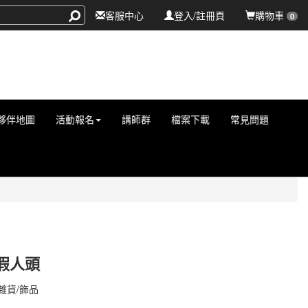
客服中心
登入/註冊頁
購物車
0
夥伴地圖
活動報名
講師群
檔案下載
常見問題
假人頭
000001182
雜貨/飾品
000001182