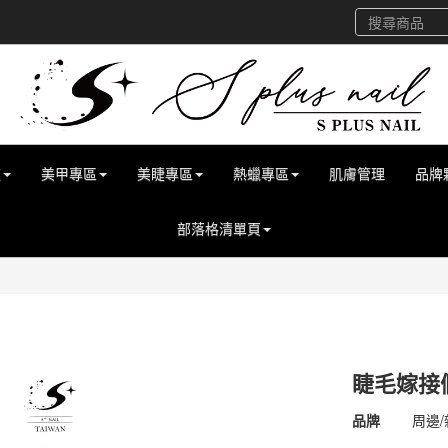
道
美甲專區
美睫專區
熱蠟專區
肌膚管理
品牌
部落格清單頁
睫毛嫁接
商品代號
4500
品牌
周邊/
4500