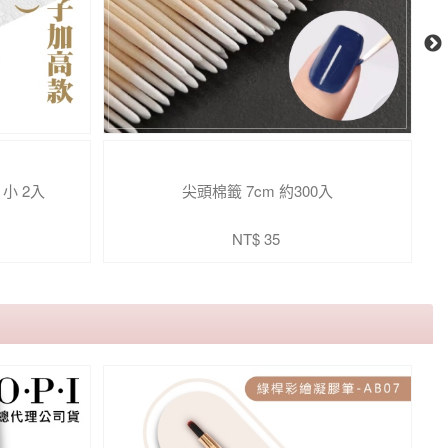
小 2入
尖頭棉籤 7cm 約300入
原
NT$ 35