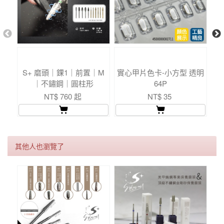
S+ 磨頭｜錁1｜前置｜M
實心甲片色卡-小方型 透明
實
｜不鏽鋼｜圓柱形
64P
NT$ 760 起
NT$ 35
其他人也瀏覽了