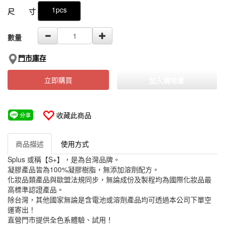
1pcs
尺 寸
數量
門市庫存
立即購買
加入購物車
收藏此商品
商品描述
使用方式
Splus 或稱【S+】，是為台灣品牌。
凝膠產品皆為100%凝膠樹脂，無添加溶劑配方。
化妝品類產品與歐盟法規同步，無論成份及製程均為國際化妝品最
高標準認證產品。
除台灣，其他國家無論是含電池或溶劑產品均可透過本公司下單空
運寄出！
直營門市提供全色系體驗、試用！