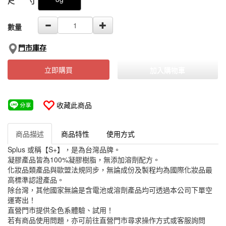
尺 寸
數量
門市庫存
立即購買
加入購物車
收藏此商品
商品描述
商品特性
使用方式
Splus 或稱【S+】，是為台灣品牌。
凝膠產品皆為100%凝膠樹脂，無添加溶劑配方。
化妝品類產品與歐盟法規同步，無論成份及製程均為國際化妝品最
高標準認證產品。
除台灣，其他國家無論是含電池或溶劑產品均可透過本公司下單空
運寄出！
直營門市提供全色系體驗、試用！
若有商品使用問題，亦可前往直營門市尋求操作方式或客服詢問