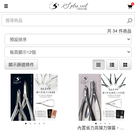
0
共 34 件商品
顯示篩選條件
內置省力高彈力彈簧，使用更加輕鬆。