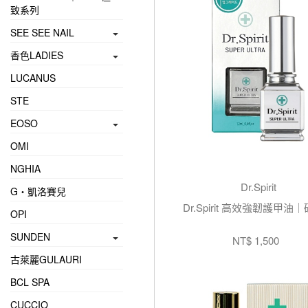
致系列
SEE SEE NAIL
香色LADIES
LUCANUS
STE
EOSO
OMI
NGHIA
Dr.Spirit
G‧凱洛賽兒
Dr.Spirit 高效強韌護甲油
OPI
SUNDEN
NT$ 1,500
古萊麗GULAURI
BCL SPA
CUCCIO