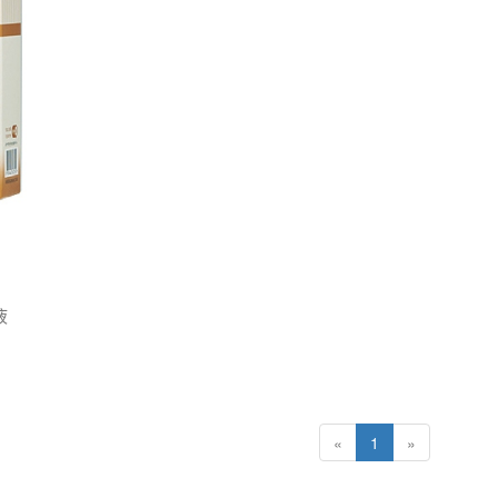
液
«
1
»