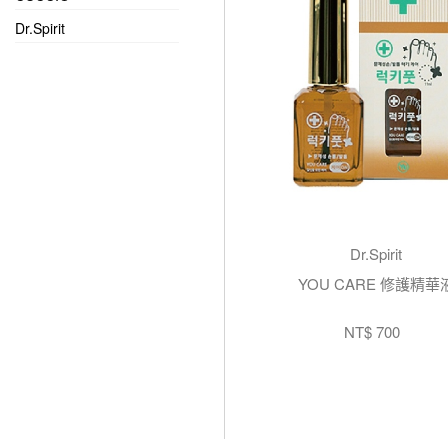
Dr.Spirit
Dr.Spirit
YOU CARE 修護精華
NT$ 700