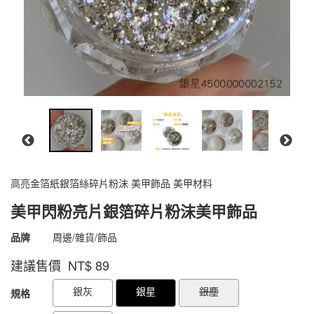
高亮金箔紙銀箔絲碎片粉沫 美甲飾品 美甲材料
美甲閃粉亮片銀箔碎片粉沫美甲飾品
商品代號
4500000002152
品牌
周邊/雜貨/飾品
4500000002152
建議售價 NT$
89
GOODS000000000000001301498
GOODS00000000000000130279
銀灰
銀星
銀塵
規格